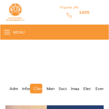
Piquete 24h
1455
MENU
Cliente
Administração
Informativa
Cliente
Manutenção
Social
Inaugurações
Electrificação
Evento