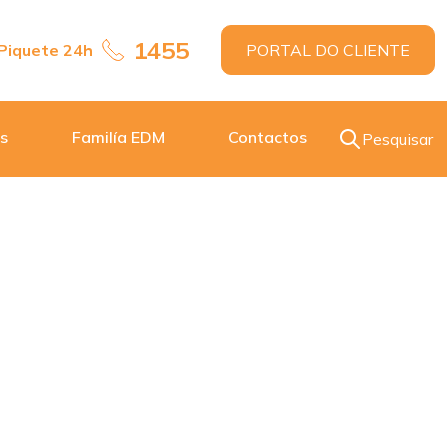
1455
Piquete 24h
PORTAL DO CLIENTE
s
Familía EDM
Contactos
Pesquisar
ocolo de