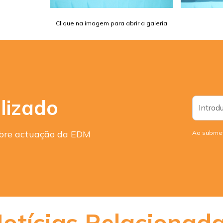
Clique na imagem para abrir a galeria
lizado
sobre actuação da EDM
Ao submet
otícias Relacionad