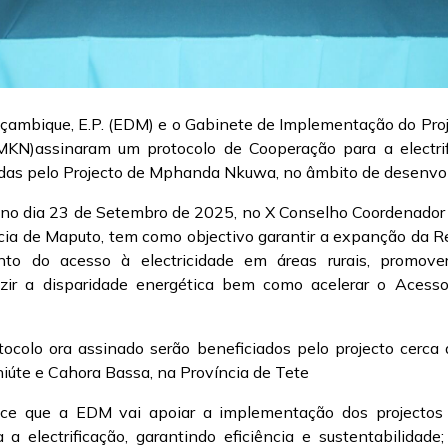
çambique, E.P. (EDM) e o Gabinete de Implementação do Proj
)assinaram um protocolo de Cooperação para a electrif
as pelo Projecto de Mphanda Nkuwa, no âmbito de desenvol
 no dia 23 de Setembro de 2025, no X Conselho Coordenador
ia de Maputo, tem como objectivo garantir a expanção da Re
to do acesso à electricidade em áreas rurais, promove
uzir a disparidade energética bem como acelerar o Acesso
ocolo ora assinado serão beneficiados pelo projecto cerca 
Chiúte e Cahora Bassa, na Província de Tete
ece que a EDM vai apoiar a implementação dos projectos d
a a electrificação, garantindo eficiência e sustentabilidade