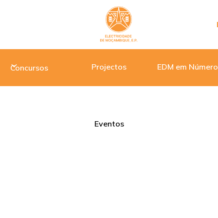
Projectos
EDM em Número
Concursos
NDA NKUWA ASSINAM PROTOCOLO DE COOPERAÇÃO
Eventos
phanda Nkuwa assinam prot
cooperação
•
Setembro 23, 2025
10 min