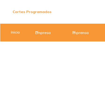
Cortes Programados
ínicio
Empresa
Imprensa
PORTAL EDM
NOTÍCIAS
EVENTOS
EDM E MPHA
EDM e M