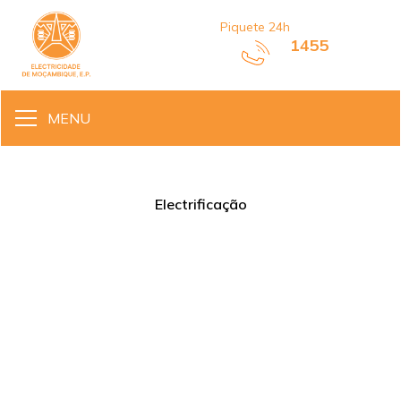
Piquete 24h
1455
MENU
Electrificação
ENERGIA COM MAIS QUALIDADE
E FIABILIDADE PARA O MAIOR
PARQUE INDUSTRIAL DO PAÍS
•
Maio 10, 2024
2 min