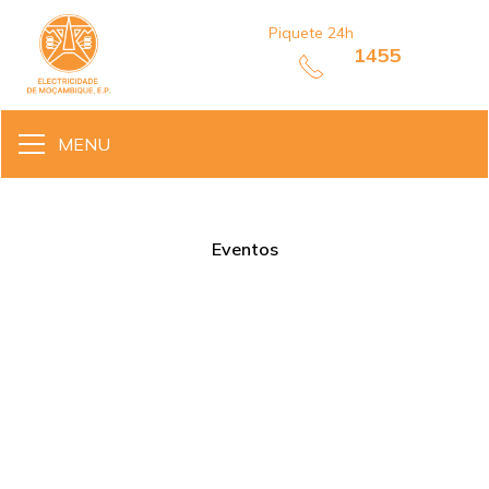
Piquete 24h
1455
MENU
Eventos
EDM MODERNIZA E CONFERE
TRANSPARÊNCIA NO
PROCUREMENT DE BENS E
SERVIÇOS
•
Abril 22, 2024
5 min