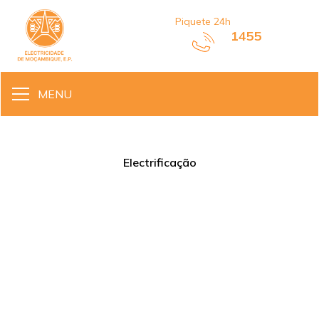
Piquete 24h
1455
MENU
Electrificação
Energia da Rede Eléctrica
Nacional chega ao Posto
Administrativo de Naburi
•
Novembro 10, 2025
5 min