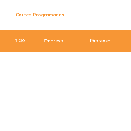
Cortes Programados
ínicio
Empresa
Imprensa
EDM E
PORTAL EDM
NOTÍCIAS
ELECTRIFICAÇÃO
QUION
EDM E E
ENTENDI
SED
QU