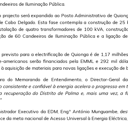
ndeeiros de Iluminação Pública.
o projecto será expandido ao Posto Administrativo de Quiong
de Cabo Delgado. Esta fase contempla a construção de 25 
stalação de quatro transformadores de 100 kVA, construçã
ção de 60 Candeeiros de Iluminação Pública e a ligação d
previsto para a electrificação de Quionga é de 1,17 milhões
te-americanos serão financiados pela EMML e 292 mil dóla
à aquisição de materiais para novas ligações e execução de 
ura do Memorando de Entendimento, o Director-Geral d
o consistente e confiável à energia acelera o progresso em t
a recuperação do Distrito de Palma e, mais uma vez, a for
”
istrador Executivo da EDM, Eng.º António Munguambe, dest
ance da meta nacional de Acesso Universal à Energia Eléctrica,