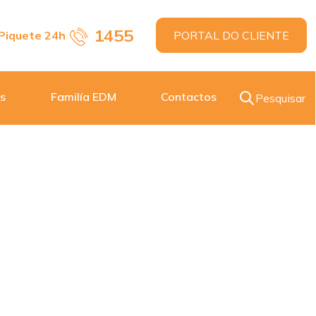
1455
Piquete 24h
PORTAL DO CLIENTE
s
Familía EDM
Contactos
Pesquisar
IFICAÇÃO DA SEDE DO POSTO ADMINISTRATIVO DE
RANDO DE
CAÇÃO DA
O DE
LMA