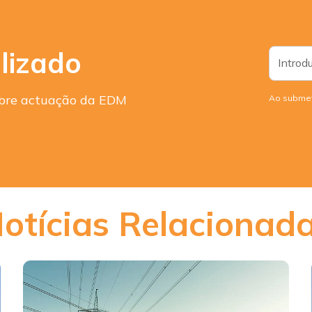
lizado
sobre actuação da EDM
Ao submet
otícias Relacionad