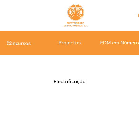
Projectos
EDM em Número
Concursos
 EXXONMOBIL ASSINAM MEMORANDO DE ENTENDIMENTO PARA A ELECTR
GA, NO DISTRITO DE PALMA
Electrificação
XXONMOBIL ASSINAM MEMO
MENTO PARA A ELECTRIFI
E DO POSTO ADMINISTRATIV
IONGA, NO DISTRITO DE PA