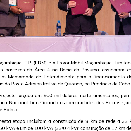
oçambique, E.P. (EDM) e a ExxonMobil Moçambique, Limitad
s parceiros da Área 4 na Bacia do Rovuma, assinaram, est
um Memorando de Entendimento para o financiamento da I
ção do Posto Administrativo de Quionga, na Província de Cabo
rojecto, orçada em 500 mil dólares norte-americanos, perm
rica Nacional, beneficiando as comunidades dos Bairros Quil
e Palma.
nesta etapa incluíram a construção de 8 km de rede a 33 k
60 kVA e um de 100 kVA (33/0,4 kV); construção de 12 km de