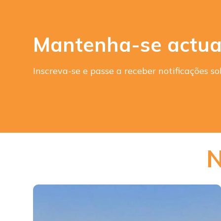
Mantenha-se actua
Inscreva-se e passe a receber notificações 
N