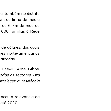
a, também no distrito
km de linha de média
o de 6 km de rede de
e 600 famílias à Rede
 de dólares, dos quais
res norte-americanos
baixadas.
a EMML, Arne Gibbs,
odos os sectores. Isto
talecer a resiliência
acou a relevância da
 até 2030.