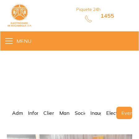
Piquete 24h
1455
MENU
Eventos
Administração
Informativa
Cliente
Manutenção
Social
Inaugurações
Electrificação
Evento