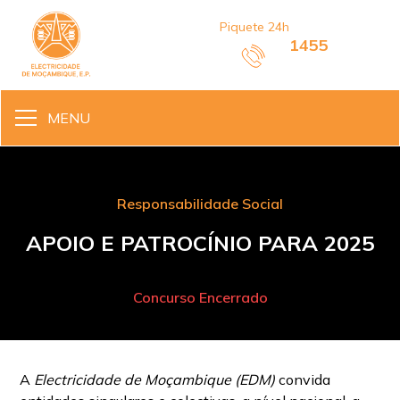
Piquete 24h
1455
MENU
Responsabilidade Social
APOIO E PATROCÍNIO PARA 2025
Concurso Encerrado
A
Electricidade de Moçambique (EDM)
convida