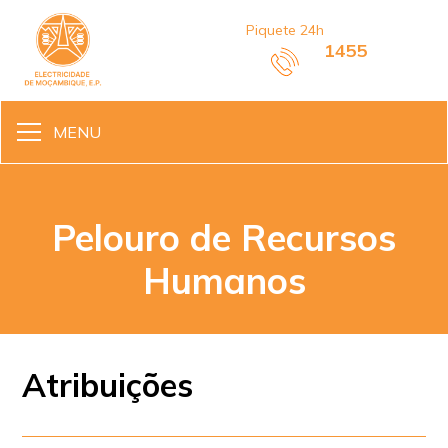
Piquete 24h
1455
MENU
Pelouro de Recursos
Humanos
Atribuições