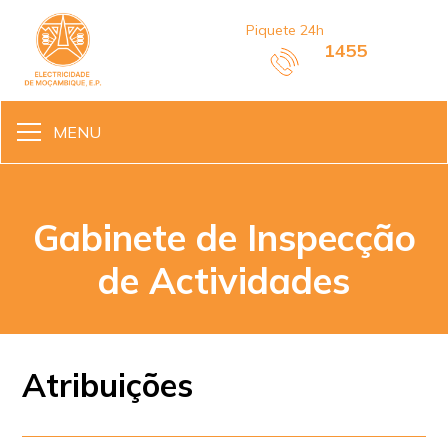
Piquete 24h
1455
MENU
Gabinete de Inspecção
de Actividades
Atribuições